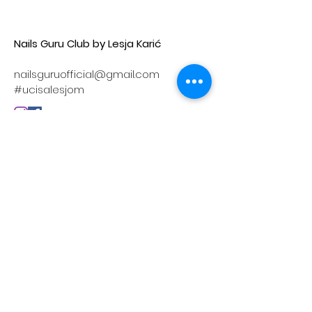
Nails Guru Club by Lesja Karić
nailsguruofficial@gmail.com
#ucisalesjom
PODACI O FIRMI
ATELIER LK d.o.o.
Bulevar oslobođenja 68b/17
21000 Novi Sad
Srbija