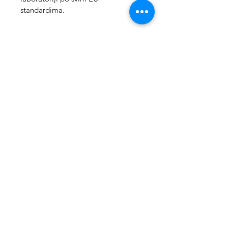
standardima.
Nails Guru Club by Lesja Karić
nailsguruofficial@gmail.com
#ucisalesjom
PODACI O FIRMI
ATELIER LK d.o.o.
Bulevar oslobođenja 68b/17
21000 Novi Sad
Srbija