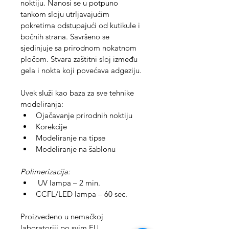
noktiju. Nanosi se u potpuno 
tankom sloju utrljavajućim 
pokretima odstupajući od kutikule i 
bočnih strana. Savršeno se 
sjedinjuje sa prirodnom nokatnom 
pločom. Stvara zaštitni sloj između 
gela i nokta koji povećava adgeziju.
Uvek služi kao baza za sve tehnike 
modeliranja:
Ojačavanje prirodnih noktiju
Korekcije
Modeliranje na tipse
Modeliranje na šablonu
Polimerizacija:
 UV lampa – 2 min.
CCFL/LED lampa – 60 sec.
Proizvedeno u nemačkoj 
laboratoriji po svim EU 