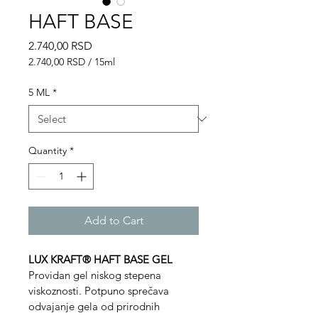
HAFT BASE
Price
2.740,00 RSD
2.740,00 RSD
/
15ml
2.740,00 RSD
per
5 ML
*
15
Milliliters
Quantity
*
Add to Cart
LUX KRAFT® HAFT BASE GEL
Providan gel niskog stepena 
viskoznosti. Potpuno sprečava 
odvajanje gela od prirodnih 